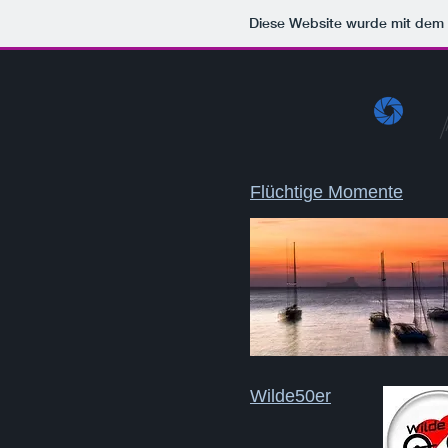
Diese Website wurde mit de
Flüchtige Momente
Wilde50er