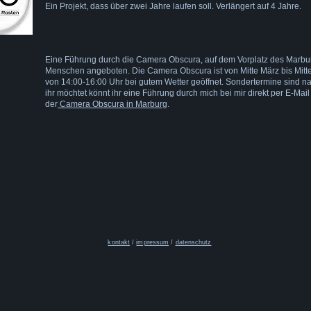
Ein Projekt, dass über zwei Jahre laufen soll. Verlängert auf 4 Jahre.
Eine Führung durch die Camera Obscura, auf dem Vorplatz des Marburg
Menschen angeboten. Die Camera Obscura ist von Mitte März bis Mitt
von 14:00-16:00 Uhr bei gutem Wetter geöffnet. Sondertermine sind n
ihr möchtet könnt ihr eine Führung durch mich bei mir direkt per E-Mail 
der
Camera Obscura in Marburg
.
kontakt
/
impressum
/
datenschutz