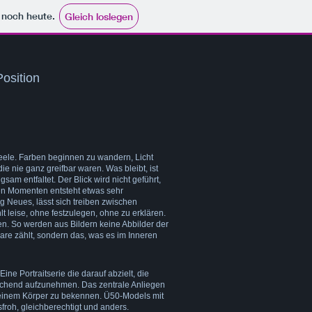
e noch heute.
Gleich loslegen
Position
eele. Farben beginnen zu wandern, Licht
ie nie ganz greifbar waren. Was bleibt, ist
gsam entfaltet. Der Blick wird nicht geführt,
sen Momenten entsteht etwas sehr
ig Neues, lässt sich treiben zwischen
t leise, ohne festzulegen, ohne zu erklären.
n. So werden aus Bildern keine Abbilder der
are zählt, sondern das, was es im Inneren
ine Portraitserie die darauf abzielt, die
rechend aufzunehmen. Das zentrale Anliegen
seinem Körper zu bekennen. Ü50-Models mit
froh, gleichberechtigt und anders.