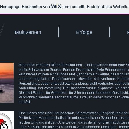
m Homepage-Baukasten von
.com
erstellt. Erstelle deine Websit
Multiversen
Erfolge
Manchmal verlieren Bilder ihre Konturen – und gewinnen dafür eine S
zerfließt in weichen Spuren, Formen lösen sich auf wie Erinnerungen, d
kein klarer Ort, kein eindeutiges Motiv, sondern ein Gefühl, das sich lan
sondern eingeladen. Er darf suchen, schweifen, sich verlieren. In die
Persönliches: Jeder entdeckt etwas anderes, sieht Vertrautes oder völl
Andeutung und Vorstellung. Die Unschärfe wird zur Sprache. Sie erzähl
Sie lässt Raum – für Gedanken, für Stimmungen, für eigene Geschichte
Wirklichkeit, sondern Resonanzräume. Orte, an denen nicht das Sichtb
auslöst.
Eine Geschichte über Freundschaft, Selbstreflexion, Zeitgeist und Alter.E
Mittfünfziger Männer ästhetisch in unterschiedlichen Szenarien ansp
ist, den Umgang mit dem Älterwerden darzustellen und sich auch zu 
ihren 50 Kubikzentimeter-Oldtimer in verschiedenen Locations - lebens